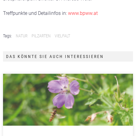
Treffpunkte und Detailinfos in:
www.bpww.at
Tags:
NATUR
PILZARTEN
VIELFALT
DAS KÖNNTE SIE AUCH INTERESSIEREN