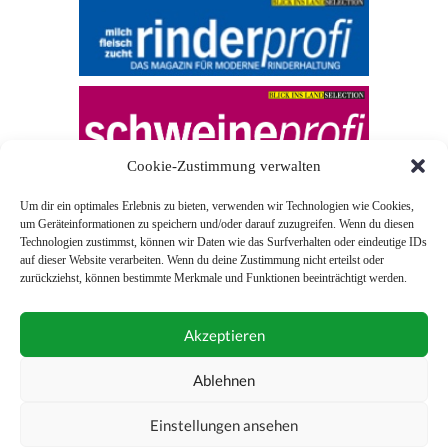
Cookie-Zustimmung verwalten
Um dir ein optimales Erlebnis zu bieten, verwenden wir Technologien wie Cookies,
um Geräteinformationen zu speichern und/oder darauf zuzugreifen. Wenn du diesen
Technologien zustimmst, können wir Daten wie das Surfverhalten oder eindeutige IDs
auf dieser Website verarbeiten. Wenn du deine Zustimmung nicht erteilst oder
zurückziehst, können bestimmte Merkmale und Funktionen beeinträchtigt werden.
© 2026 Blick ins Land
Akzeptieren
Unterstützt durch
Webonia
0043 (0)1 581 28 90 0
Ablehnen
online-redaktion@blickinsland.at
Einstellungen ansehen
Impressum
Nutzungsbedingungen