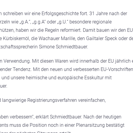
schreiben wir eine Erfolgsgeschichte fort. 31 Jahre nach der
eln wie „g.A.“, „g.g.A“ oder „g.U.“ besondere regionale
tzen, haben wir die Regeln reformiert. Damit bauen wir den EU
e Kürbiskernöl, die Wachauer Marille, den Gailtaler Speck oder d
irtschaftssprecherin Simone Schmiedtbauer.
n Verwendung. Mit diesen Waren wird innerhalb der EU jährlich 
igender Tendenz. Mit den neuen und verbesserten EU-Vorschrifte
m und unsere heimische und europäische Esskultur mit
uer.
 langwierige Registrierungsverfahren vereinfachen,
en verbessern“, erklärt Schmiedtbauer. Nach der heutigen
s muss die Position noch in einer Plenarsitzung bestätigt