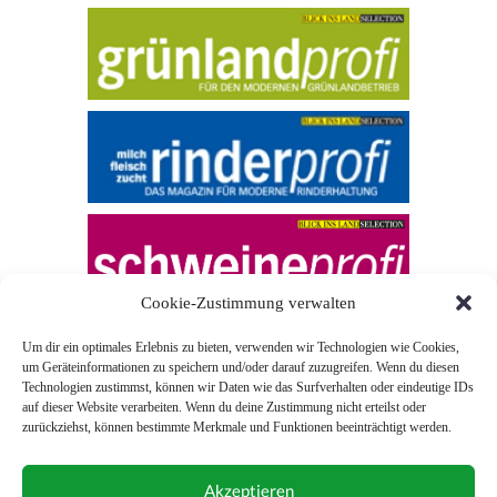
Cookie-Zustimmung verwalten
Um dir ein optimales Erlebnis zu bieten, verwenden wir Technologien wie Cookies,
um Geräteinformationen zu speichern und/oder darauf zuzugreifen. Wenn du diesen
Technologien zustimmst, können wir Daten wie das Surfverhalten oder eindeutige IDs
auf dieser Website verarbeiten. Wenn du deine Zustimmung nicht erteilst oder
zurückziehst, können bestimmte Merkmale und Funktionen beeinträchtigt werden.
© 2026 Blick ins Land
Akzeptieren