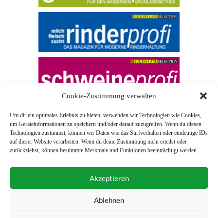
Cookie-Zustimmung verwalten
Um dir ein optimales Erlebnis zu bieten, verwenden wir Technologien wie Cookies,
um Geräteinformationen zu speichern und/oder darauf zuzugreifen. Wenn du diesen
Technologien zustimmst, können wir Daten wie das Surfverhalten oder eindeutige IDs
auf dieser Website verarbeiten. Wenn du deine Zustimmung nicht erteilst oder
zurückziehst, können bestimmte Merkmale und Funktionen beeinträchtigt werden.
© 2026 Blick ins Land
Akzeptieren
Unterstützt durch
Webonia
0043 (0)1 581 28 90 0
Ablehnen
online-redaktion@blickinsland.at