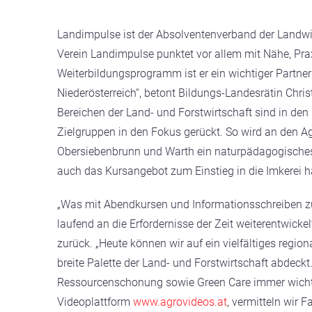
Landimpulse ist der Absolventenverband der Landwir
Verein Landimpulse punktet vor allem mit Nähe, Pra
Weiterbildungsprogramm ist er ein wichtiger Partner
Niederösterreich“, betont Bildungs-Landesrätin Chr
Bereichen der Land- und Forstwirtschaft sind in de
Zielgruppen in den Fokus gerückt. So wird an den A
Obersiebenbrunn und Warth ein naturpädagogisches
auch das Kursangebot zum Einstieg in die Imkerei ha
„Was mit Abendkursen und Informationsschreiben zu
laufend an die Erfordernisse der Zeit weiterentwickel
zurück. „Heute können wir auf ein vielfältiges regio
breite Palette der Land- und Forstwirtschaft abdeck
Ressourcenschonung sowie Green Care immer wichtig
Videoplattform
www.agrovideos.at
, vermitteln wir F