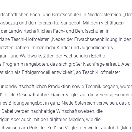
tschaftlichen Fach- und Berufsschulen in Niederösterreich.
„Der
xisbezug und dem breiten Kursangebot. Mit dem vielfältigen
 der Landwirtschaftlichen Fach- und Berufsschulen in
istiane Teschl-Hofmeister. „Neben der Erwachsenenbildung in den
n letzten Jahren immer mehr Kinder und Jugendliche als
grar– und Waldwerkstätten der Fachschulen Edelhof,
 Programm angeboten, das sich großer Nachfrage erfreut. Aber
t sich als Erfolgsmodell entwickelt“, so Teschl-Hofmeister.
r landwirtschaftlichen Produktion sowie Technik begann, wurd
t“, blickt Geschäftsführer Rainer Vogler auf die Vereinsgeschicht
nales Bildungsangebot in ganz Niederösterreich verweisen, das di
t. Dabei werden nachhaltige Wirtschaftsweisen, die
er. Aber auch mit den digitalen Medien, wie die
achwissen am Puls der Zeit“, so Vogler, der weiter ausführt: „Mit 