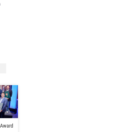
s
 Award