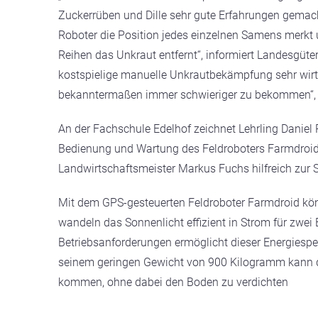
Zuckerrüben und Dille sehr gute Erfahrungen gemacht
Roboter die Position jedes einzelnen Samens merkt
Reihen das Unkraut entfernt“, informiert Landesgüter
kostspielige manuelle Unkrautbekämpfung sehr wirtsc
bekanntermaßen immer schwieriger zu bekommen“, 
An der Fachschule Edelhof zeichnet Lehrling Daniel Po
Bedienung und Wartung des Feldroboters Farmdroid g
Landwirtschaftsmeister Markus Fuchs hilfreich zur S
Mit dem GPS-gesteuerten Feldroboter Farmdroid kön
wandeln das Sonnenlicht effizient in Strom für zwe
Betriebsanforderungen ermöglicht dieser Energiespe
seinem geringen Gewicht von 900 Kilogramm kann d
kommen, ohne dabei den Boden zu verdichten