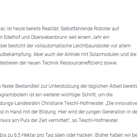
, ist heute bereits Realität: Selbstfahrende Roboter auf
n Edelhof und Obersiebenbrunn seit einem Jahr ein
bei besticht der vollautomatische Leichtbauroboter vor allem
autbekämpfung. Aber auch der Antrieb mit Solarmodulen und die
estieren der neuen Technik Ressourceneffizienz sowie
s fester Bestandteil zur Unterstützung der täglichen Arbeit bereit
grarrobotern ist ein weiterer wichtiger Schritt, um die
ldungs-Landesrätin Christiane Teschl-Hofmeister. „Die innovativ
in Hand mit der Bildung. Hier wird der jungen Generation in de
axis am Puls der Zeit vermittelt“, so Teschl-Hofmeister.
bis zu 6,5 Hektar pro Tag säen oder hacken. Bisher haben wir be