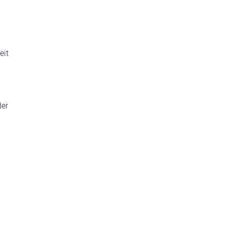
eit
der