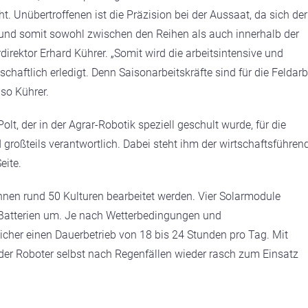
. Unübertroffenen ist die Präzision bei der Aussaat, da sich der
 und somit sowohl zwischen den Reihen als auch innerhalb der
direktor Erhard Kührer. „Somit wird die arbeitsintensive und
haftlich erledigt. Denn Saisonarbeitskräfte sind für die Feldarb
so Kührer.
lt, der in der Agrar-Robotik speziell geschult wurde, für die
roßteils verantwortlich. Dabei steht ihm der wirtschaftsführen
eite.
nen rund 50 Kulturen bearbeitet werden. Vier Solarmodule
i Batterien um. Je nach Wetterbedingungen und
icher einen Dauerbetrieb von 18 bis 24 Stunden pro Tag. Mit
er Roboter selbst nach Regenfällen wieder rasch zum Einsatz