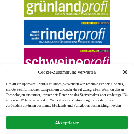
Cookie-Zustimmung verwalten
Um dir ein optimales Erlebnis zu bieten, verwenden wir Technologien wie Cookies,
um Geräteinformationen zu speichern und/oder darauf zuzugreifen. Wenn du diesen
Technologien zustimmst, können wir Daten wie das Surfverhalten oder eindeutige IDs
auf dieser Website verarbeiten. Wenn du deine Zustimmung nicht erteilst oder
zurückziehst, können bestimmte Merkmale und Funktionen beeinträchtigt werden.
© 2026 Blick ins Land
Akzeptieren
Unterstützt durch
Webonia