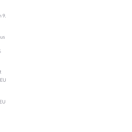
 9.
aus
%
t
 EU
 EU