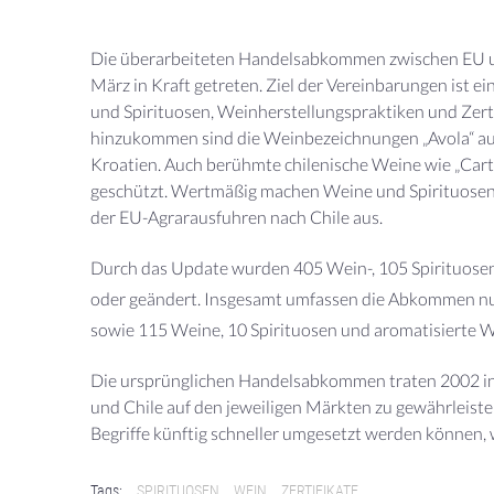
Die überarbeiteten Handelsabkommen zwischen EU und
März in Kraft getreten. Ziel der Vereinbarungen ist 
und Spirituosen, Weinherstellungspraktiken und Zerti
hinzukommen sind die Weinbezeichnungen „Avola“ aus
Kroatien. Auch berühmte chilenische Weine wie „Carta
geschützt. Wertmäßig machen Weine und Spirituosen 
der EU-Agrarausfuhren nach Chile aus.
Durch das Update wurden 405 Wein-, 105 Spirituosen
oder geändert. Insgesamt umfassen die Abkommen nu
sowie 115 Weine, 10 Spirituosen und aromatisierte W
Die ursprünglichen Handelsabkommen traten 2002 in 
und Chile auf den jeweiligen Märkten zu gewährleiste
Begriffe künftig schneller umgesetzt werden können,
Tags:
SPIRITUOSEN
WEIN
ZERTIFIKATE