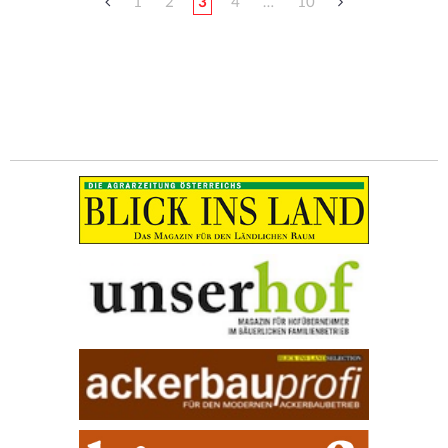
1
2
3
4
…
10