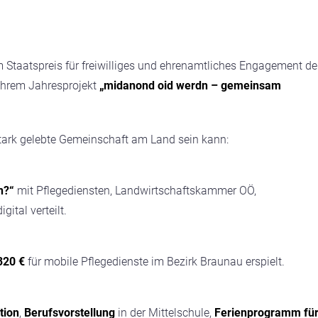
 Staatspreis für freiwilliges und ehrenamtliches Engagement d
ihrem Jahresprojekt
„midanond oid werdn – gemeinsam
stark gelebte Gemeinschaft am Land sein kann:
n?“
mit Pflegediensten, Landwirtschaftskammer OÖ,
ital verteilt.
320 €
für mobile Pflegedienste im Bezirk Braunau erspielt.
tion
,
Berufsvorstellung
in der Mittelschule,
Ferienprogramm fü