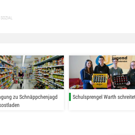
SOZIAL
agung zu Schnäppchenjagd
Schulsprengel Warth schreitet
kostladen