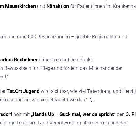
im Mauerkirchen
und
Nähaktion
für Patient:innen im Krankenh
ern und rund 800 Besucher:innen – gelebte Regionalität und
arkus Buchebner
bringen es auf den Punkt:
en Bewusstsein für Pflege und fördern das Miteinander der
nd.“
nter
Tat.Ort Jugend
wird sichtbar, wie viel Tatendrang und Herzbl
 genau dort an, wo sie gebraucht werden.“ 💪
rsdorf
holt mit
„Hands Up – Guck mal, wer da spricht“
den
3. P
 wie junge Leute am Land Verantwortung übernehmen und den