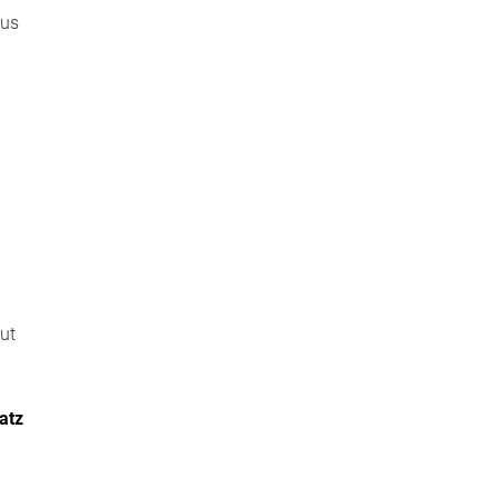
aus
ut
latz