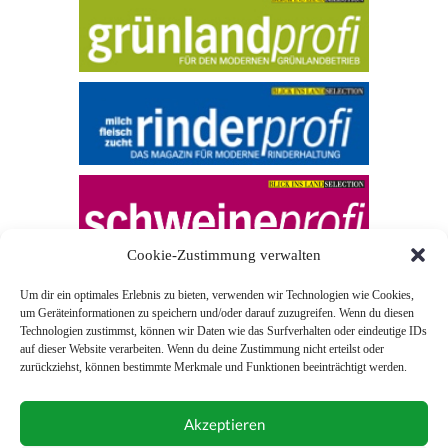
Cookie-Zustimmung verwalten
Um dir ein optimales Erlebnis zu bieten, verwenden wir Technologien wie Cookies,
um Geräteinformationen zu speichern und/oder darauf zuzugreifen. Wenn du diesen
Technologien zustimmst, können wir Daten wie das Surfverhalten oder eindeutige IDs
auf dieser Website verarbeiten. Wenn du deine Zustimmung nicht erteilst oder
zurückziehst, können bestimmte Merkmale und Funktionen beeinträchtigt werden.
© 2026 Blick ins Land
Akzeptieren
Unterstützt durch
Webonia