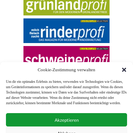
Cookie-Zustimmung verwalten
Um dir ein optimales Erlebnis zu bieten, verwenden wir Technologien wie Cookies,
um Geräteinformationen zu speichern und/oder darauf zuzugreifen. Wenn du diesen
Technologien zustimmst, können wir Daten wie das Surfverhalten oder eindeutige IDs
auf dieser Website verarbeiten. Wenn du deine Zustimmung nicht erteilst oder
zurückziehst, können bestimmte Merkmale und Funktionen beeinträchtigt werden.
© 2026 Blick ins Land
Akzeptieren
Unterstützt durch
Webonia
0043 (0)1 581 28 90 0