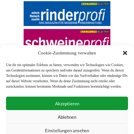
Cookie-Zustimmung verwalten
Um dir ein optimales Erlebnis zu bieten, verwenden wir Technologien wie Cookies,
um Geräteinformationen zu speichern und/oder darauf zuzugreifen. Wenn du diesen
Technologien zustimmst, können wir Daten wie das Surfverhalten oder eindeutige IDs
auf dieser Website verarbeiten. Wenn du deine Zustimmung nicht erteilst oder
zurückziehst, können bestimmte Merkmale und Funktionen beeinträchtigt werden.
© 2026 Blick ins Land
Akzeptieren
Unterstützt durch
Webonia
0043 (0)1 581 28 90 0
Ablehnen
online-redaktion@blickinsland.at
Einstellungen ansehen
Impressum