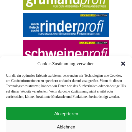
Cookie-Zustimmung verwalten
Um dir ein optimales Erlebnis zu bieten, verwenden wir Technologien wie Cookies,
um Geräteinformationen zu speichern und/oder darauf zuzugreifen. Wenn du diesen
Technologien zustimmst, können wir Daten wie das Surfverhalten oder eindeutige IDs
auf dieser Website verarbeiten. Wenn du deine Zustimmung nicht erteilst oder
zurückziehst, können bestimmte Merkmale und Funktionen beeinträchtigt werden.
© 2026 Blick ins Land
Akzeptieren
Unterstützt durch
Webonia
0043 (0)1 581 28 90 0
Ablehnen
online-redaktion@blickinsland.at