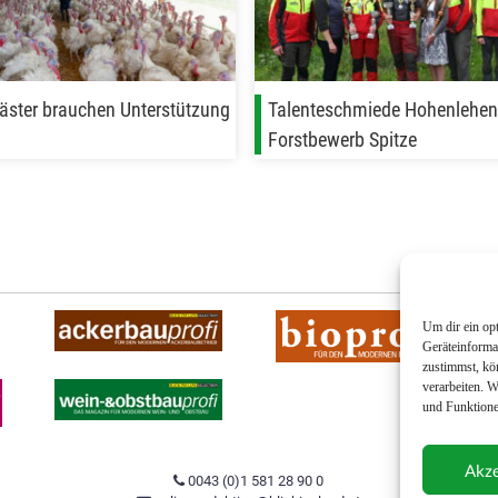
ster brauchen Unterstützung
Talenteschmiede Hohenlehen
Forstbewerb Spitze
Um dir ein op
Geräteinforma
zustimmst, kö
verarbeiten. 
und Funktione
Akze
0043 (0)1 581 28 90 0