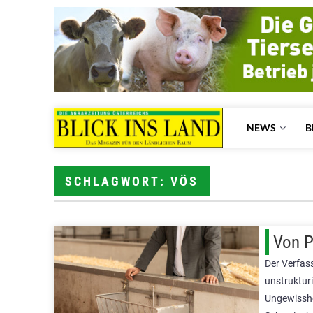
NEWS
B
SCHLAGWORT: VÖS
Von P
Der Verfas
unstruktur
Ungewisshe