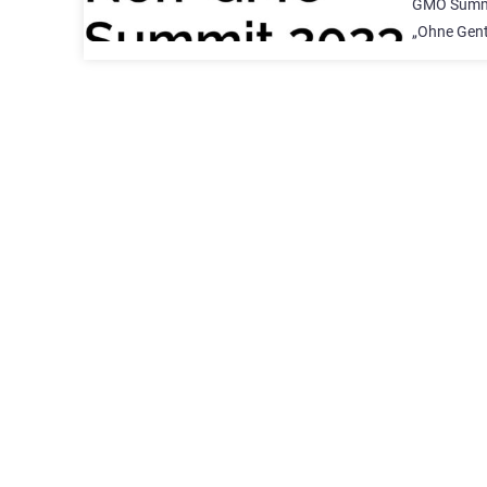
GMO Summit“
„Ohne Gen