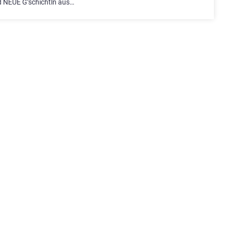
 NEUE G’schichtln aus…