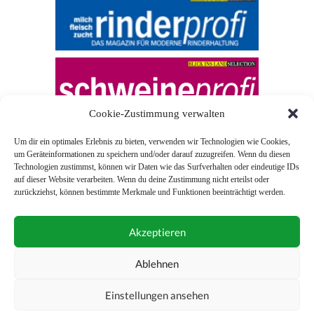
Cookie-Zustimmung verwalten
Um dir ein optimales Erlebnis zu bieten, verwenden wir Technologien wie Cookies,
um Geräteinformationen zu speichern und/oder darauf zuzugreifen. Wenn du diesen
Technologien zustimmst, können wir Daten wie das Surfverhalten oder eindeutige IDs
auf dieser Website verarbeiten. Wenn du deine Zustimmung nicht erteilst oder
zurückziehst, können bestimmte Merkmale und Funktionen beeinträchtigt werden.
© 2026 Blick ins Land
Akzeptieren
Unterstützt durch
Webonia
0043 (0)1 581 28 90 0
Ablehnen
online-redaktion@blickinsland.at
Einstellungen ansehen
Impressum
Nutzungsbedingungen