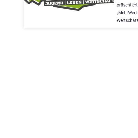
präsentier
„MehrWert 
Wertschätz