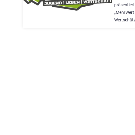
präsentier
„MehrWert 
Wertschätz