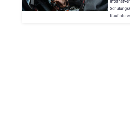
Internetve
Schulungsko
Kaufintere