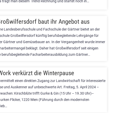
a trägt man diesem Trend Rechnung und startet noch in…
roßwilfersdorf baut ihr Angebot aus
sche Landesberufsschule und Fachschule der Gärtner bietet an der
chule Großwilfersdorf künftig berufsbegleitende Lehrgänge für
er Gärtner und Gemüsebauer an. In der Vergangenheit wurde immer
harbeitermangel beklagt. Daher hat Großwilfersdorf seit einigen
e berufsbegleitende Facharbeiterausbildung zum Gärtner…
Work verkürzt die Winterpause
ermittelt einen direkten Zugang zur Landwirtschaft für interessierte
e und Auskenner auf unbeschwerte Art. Freitag, 5. April 2024 –
wachen: Kirschblüte trifft Gurke & Gin (15 Uhr – 19.30 Uhr)–
Gurken Flicker, 1220 Wien (Führung durch den modernsten
rieb…