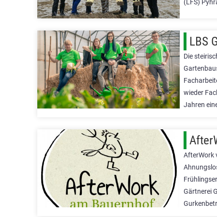
(LFS) Pyhr
LBS G
Die steiri
Gartenbaus
Facharbeit
wieder Fac
Jahren ein
After
AfterWork v
Ahnungslos
Frühlingser
Gärtnerei 
Gurkenbet