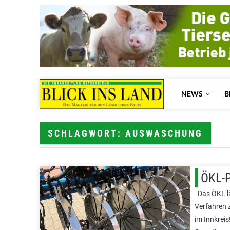
NEWS
B
SCHLAGWORT: AUSWASCHUNG
ÖKL-P
Das ÖKL lä
Verfahren 
im Innkrei