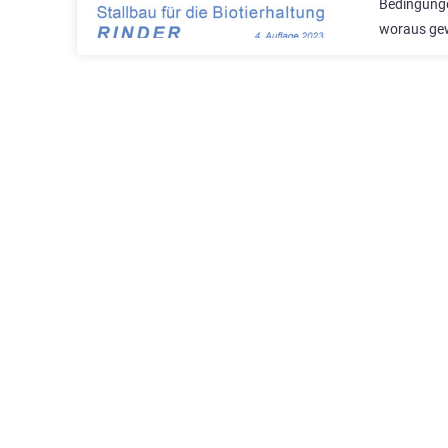
Bedingunge
woraus ge