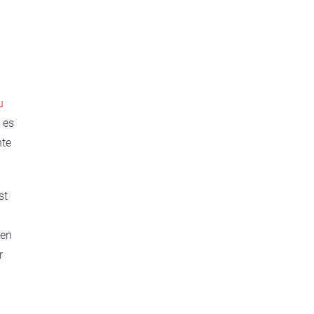
u
 es
hte
st
ven
r