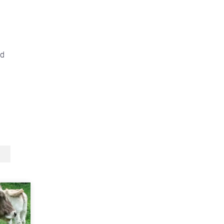
g
.
nd