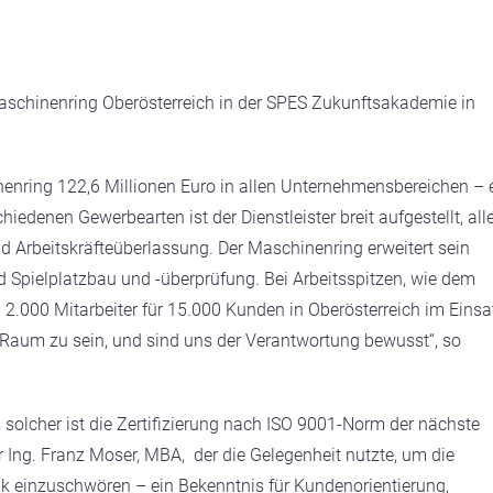
schinenring Oberösterreich in der SPES Zukunftsakademie in
nenring 122,6 Millionen Euro in allen Unternehmensbereichen – 
edenen Gewerbearten ist der Dienstleister breit aufgestellt, all
 Arbeitskräfteüberlassung. Der Maschinenring erweitert sein
nd Spielplatzbau und -überprüfung. Bei Arbeitsspitzen, wie dem
2.000 Mitarbeiter für 15.000 Kunden in Oberösterreich im Einsa
en Raum zu sein, und sind uns der Verantwortung bewusst“, so
s solcher ist die Zertifizierung nach ISO 9001-Norm der nächste
er Ing. Franz Moser, MBA, der die Gelegenheit nutzte, um die
 einzuschwören – ein Bekenntnis für Kundenorientierung,