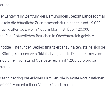
serung.
ht der Landwirt im Zentrum der Bemühungen“, betont Landesobma
wickeln die bäuerliche Zusammenarbeit unter den rund 19.000
r-Fachkräften aus, wenn Not am Mann ist: Über 120.000
ilfe auf bäuerlichen Betrieben in Oberösterreich geleistet
ige Hilfe für den Betrieb finanzierbar zu halten, stellte sich de
: Künftig kommen verstärkt fest angestellte Dienstnehmer zum
ge durch ein vom Land Oberösterreich mit 1.200 Euro pro Jahr
rstützt.
 Maschinenring bäuerlichen Familien, die in akute Notsituationen
50.000 Euro erhielt der Verein kürzlich von der