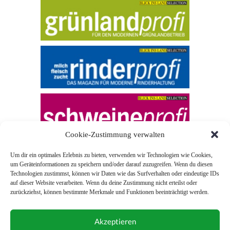
Cookie-Zustimmung verwalten
Um dir ein optimales Erlebnis zu bieten, verwenden wir Technologien wie Cookies,
um Geräteinformationen zu speichern und/oder darauf zuzugreifen. Wenn du diesen
Technologien zustimmst, können wir Daten wie das Surfverhalten oder eindeutige IDs
auf dieser Website verarbeiten. Wenn du deine Zustimmung nicht erteilst oder
zurückziehst, können bestimmte Merkmale und Funktionen beeinträchtigt werden.
© 2026 Blick ins Land
Akzeptieren
Unterstützt durch
Webonia