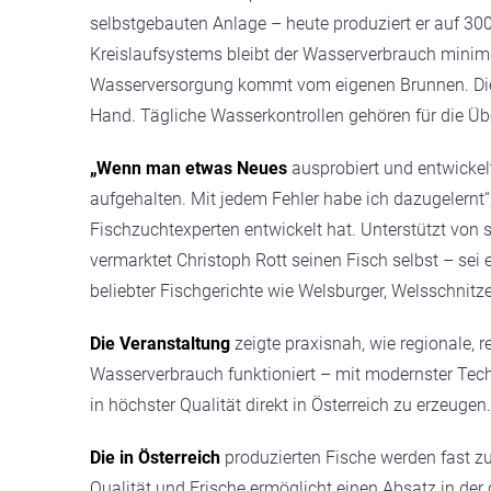
selbstgebauten Anlage – heute produziert er auf 300
Kreislaufsystems bleibt der Wasserverbrauch minimal
Wasserversorgung kommt vom eigenen Brunnen. Die 
Hand. Tägliche Wasserkontrollen gehören für die Üb
„Wenn man etwas Neues
ausprobiert und entwickel
aufgehalten. Mit jedem Fehler habe ich dazugelernt“
Fischzucht­experten entwickelt hat. Unterstützt von
vermarktet Christoph Rott seinen Fisch selbst – sei 
beliebter Fischgerichte wie Welsburger, Welsschnitz
Die Veranstaltung
zeigte praxisnah, wie regionale,
Wasserverbrauch funktioniert – mit modernster Tec
in höchster Qualität direkt in Österreich zu erzeugen.
Die in Österreich
produzierten Fische werden fast zu
Qualität und Frische ermöglicht einen Absatz in der