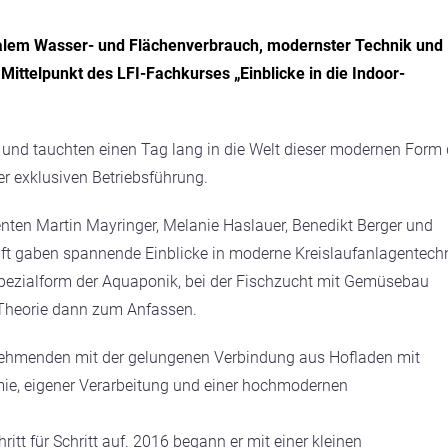
imalem Wasser- und Flächenverbrauch, modernster Technik und
 Mittelpunkt des LFI-Fachkurses „Einblicke in die Indoor-
 und tauchten einen Tag lang in die Welt dieser modernen Form 
r exklusiven Betriebsführung.
ten Martin Mayringer, Melanie Haslauer, Benedikt Berger und
t gaben spannende Einblicke in moderne Kreislaufanlagentechn
pezialform der Aquaponik, bei der Fischzucht mit Gemüsebau
e Theorie dann zum Anfassen.
lnehmenden mit der gelungenen Verbindung aus Hofladen mit
omie, eigener Verarbeitung und einer hochmodernen
ritt für Schritt auf. 2016 begann er mit einer kleinen