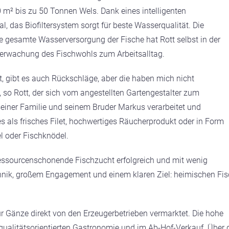
 m² bis zu 50 Tonnen Wels. Dank eines intelligenten
, das Biofiltersystem sorgt für beste Wasserqualität. Die
gesamte Wasserversorgung der Fische hat Rott selbst in der
erwachung des Fisch­wohls zum Arbeitsalltag.
t, gibt es auch Rückschläge, aber die haben mich nicht
, so Rott, der sich vom angestellten Gartengestalter zum
 seiner Familie und seinem Bruder Markus verarbeitet und
es als frisches Filet, hochwertiges Räucherprodukt oder in Form
el oder Fischknödel.
 ressourcenschonende Fischzucht erfolgreich und mit wenig
hnik, großem Engagement und einem klaren Ziel: heimischen Fi
r Gänze direkt von den Erzeugerbetrieben vermarktet. Die hohe
 qualitätsorientierten Gastronomie und im Ab-Hof-Verkauf. Über 