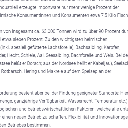
ndustriell erzeugte Importware nur mehr wenige Prozent der
heimische Konsumentinnen und Konsumenten etwa 7,5 Kilo Fisch
en von insgesamt ca. 63.000 Tonnen wird zu über 90 Prozent du
ei etwa sieben Prozent. Zu den wichtigsten heimischen
kl. speziell gefütterte Lachsforelle), Bachsaibling, Karpfen,
, Hecht, Schleie, Aal, Seesaibling, Bachforelle und Wels. Bei d
tsee heißt er Dorsch; aus der Nordsee heißt er Kabeljau), Seelac
, Rotbarsch, Hering und Makrele auf dem Speiseplan der
forderung besteht aber bei der Findung geeigneter Standorte: Hie
enge, ganzjährige Verfügbarkeit, Wasserrecht, Temperatur etc.)
ogischen und betriebswirtschaftlichen Faktoren, welche alle unt
einen neuen Betrieb zu schaffen. Flexibilität und Innovationsge
eden Betriebes bestimmen.