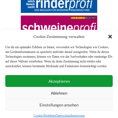
Cookie-Zustimmung verwalten
Um dir ein optimales Erlebnis zu bieten, verwenden wir Technologien wie Cookies,
um Geräteinformationen zu speichern und/oder darauf zuzugreifen. Wenn du diesen
Technologien zustimmst, können wir Daten wie das Surfverhalten oder eindeutige IDs
auf dieser Website verarbeiten. Wenn du deine Zustimmung nicht erteilst oder
zurückziehst, können bestimmte Merkmale und Funktionen beeinträchtigt werden.
© 2026 Blick ins Land
Akzeptieren
Unterstützt durch
Webonia
0043 (0)1 581 28 90 0
Ablehnen
online-redaktion@blickinsland.at
Einstellungen ansehen
Impressum
Nutzungsbedingungen
Allgemeine Geschäftsbedingungen
Cookie-Richtlinie
Datenschutz
Impressum