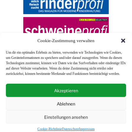
Cookie-Zustimmung verwalten
Um dir ein optimales Erlebnis zu bieten, verwenden wir Technologien wie Cookies,
um Geräteinformationen zu speichern und/oder darauf zuzugreifen. Wenn du diesen
Technologien zustimmst, können wir Daten wie das Surfverhalten oder eindeutige IDs
auf dieser Website verarbeiten. Wenn du deine Zustimmung nicht erteilst oder
zurückziehst, können bestimmte Merkmale und Funktionen beeinträchtigt werden.
© 2026 Blick ins Land
Akzeptieren
Unterstützt durch
Webonia
0043 (0)1 581 28 90 0
Ablehnen
online-redaktion@blickinsland.at
Einstellungen ansehen
Impressum
Nutzungsbedingungen
Allgemeine Geschäftsbedingungen
Cookie-Richtlinie
Datenschutz
Impressum