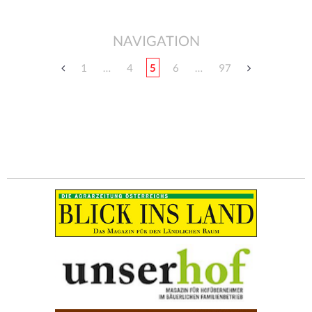
NAVIGATION
1
…
4
5
6
…
97