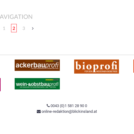
AVIGATION
1
2
3
0043 (0)1 581 28 90 0
online-redaktion@blickinsland.at