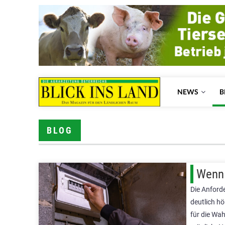
NEWS
B
BLOG
Wenn 
Die Anford
deutlich hö
für die Wa