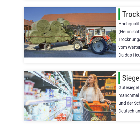
Trock
Hochqualit
(Heumilchbe
Trocknungs
vom Wetter
Da das Heu
Siege
Gütesiegel
manchmal a
und der Sc
Deutschlan