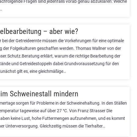
achfolgende Fragen sind jedenfalls vorab genau abzuklären: Welche
…
elbearbeitung – aber wie?
r bei der Getreideernte müssen die Vorkehrungen für eine optimale
g der Folgekulturen geschaffen werden. Thomas Wallner von der
er.Schutz.Beratung erklärt, warum die richtige Bearbeitung der
tände und Getreidestoppeln dabei Grundvoraussetzung für den
 Zunächst gilt es, eine gleichmäßige…
 im Schweinestall mindern
ertage sorgen für Probleme in der Schweinehaltung. In den Ställen
Temperatur tageweise auf über 27 °C. Von Franz Strasser Die
aben keine Lust, hohe Futtermengen aufzunehmen, und es kommt
iner Unterversorgung. Gleichzeitig müssen die Tierhalter…