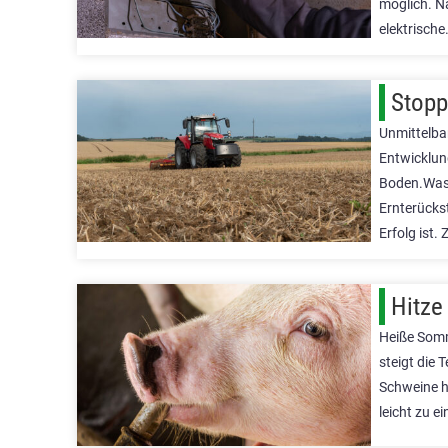
möglich. N
elektrische
Stopp
Unmittelba
Entwicklun
Boden.Wass
Ernterücks
Erfolg ist.
Hitze
Heiße Somm
steigt die 
Schweine h
leicht zu e