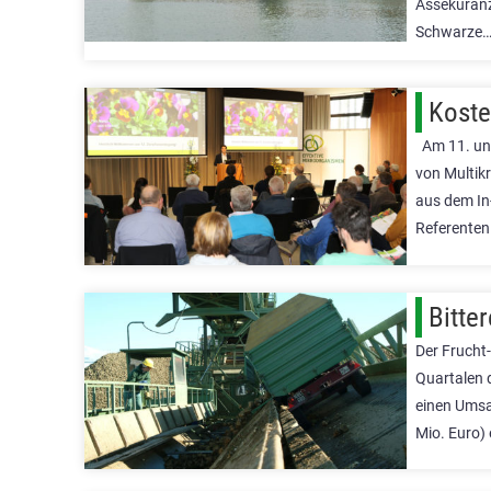
Assekuranz
Schwarze
Koste
Am 11. und
von Multikr
aus dem In
Referenten
Bitte
Der Frucht-
Quartalen 
einen Umsa
Mio. Euro) 