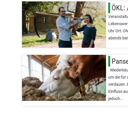
ÖKL: 
Veranstalt
Lebenswerk
Uhr Ort: O
abends bie
Panse
Wiederkäue
um die für 
verdauen. 
Einfluss a
jedoch…