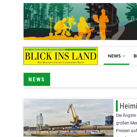
NEWS
B
NEWS
Heimi
Die Ängste
großen Men
Preisen au