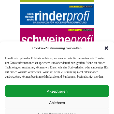
Cookie-Zustimmung verwalten
Um dir ein optimales Erlebnis zu bieten, verwenden wir Technologien wie Cookies,
um Geräteinformationen zu speichern und/oder darauf zuzugreifen. Wenn du diesen
Technologien zustimmst, können wir Daten wie das Surfverhalten oder eindeutige IDs
auf dieser Website verarbeiten. Wenn du deine Zustimmung nicht erteilst oder
zurückziehst, können bestimmte Merkmale und Funktionen beeinträchtigt werden.
© 2026 Blick ins Land
Akzeptieren
Unterstützt durch
Webonia
0043 (0)1 581 28 90 0
Ablehnen
online-redaktion@blickinsland.at
Einstellungen ansehen
Impressum