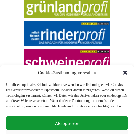
Cookie-Zustimmung verwalten
Um dir ein optimales Erlebnis zu bieten, verwenden wir Technologien wie Cookies,
um Geräteinformationen zu speichern und/oder darauf zuzugreifen. Wenn du diesen
Technologien zustimmst, können wir Daten wie das Surfverhalten oder eindeutige IDs
auf dieser Website verarbeiten. Wenn du deine Zustimmung nicht erteilst oder
zurückziehst, können bestimmte Merkmale und Funktionen beeinträchtigt werden.
© 2026 Blick ins Land
Akzeptieren
Unterstützt durch
Webonia