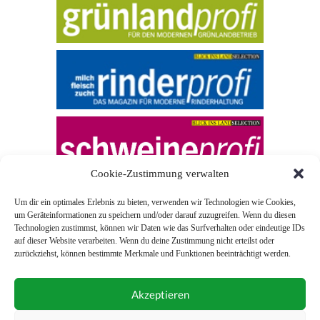
Cookie-Zustimmung verwalten
Um dir ein optimales Erlebnis zu bieten, verwenden wir Technologien wie Cookies,
um Geräteinformationen zu speichern und/oder darauf zuzugreifen. Wenn du diesen
Technologien zustimmst, können wir Daten wie das Surfverhalten oder eindeutige IDs
auf dieser Website verarbeiten. Wenn du deine Zustimmung nicht erteilst oder
zurückziehst, können bestimmte Merkmale und Funktionen beeinträchtigt werden.
© 2026 Blick ins Land
Akzeptieren
Unterstützt durch
Webonia