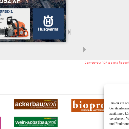
Convert your PDF to digital flipboo
Um dir ein op
Geräteinforma
zustimmst, kö
verarbeiten. 
und Funktione