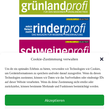
Cookie-Zustimmung verwalten
Um dir ein optimales Erlebnis zu bieten, verwenden wir Technologien wie Cookies,
um Geräteinformationen zu speichern und/oder darauf zuzugreifen. Wenn du diesen
Technologien zustimmst, können wir Daten wie das Surfverhalten oder eindeutige IDs
auf dieser Website verarbeiten. Wenn du deine Zustimmung nicht erteilst oder
zurückziehst, können bestimmte Merkmale und Funktionen beeinträchtigt werden.
© 2026 Blick ins Land
Akzeptieren
Unterstützt durch
Webonia