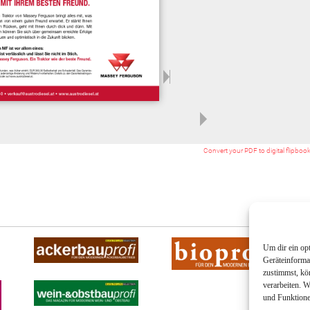
Convert your PDF to digital flipboo
Um dir ein op
Geräteinforma
zustimmst, kö
verarbeiten. 
und Funktione