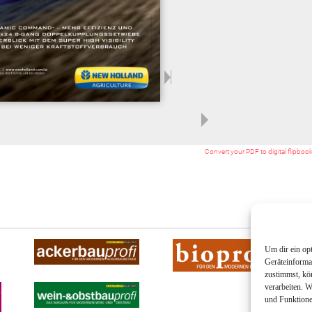
Convert your PDF to digital flipboo
Um dir ein op
Geräteinforma
zustimmst, kö
verarbeiten. 
und Funktione