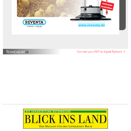
Convert your PDF to digital flipbook ↗