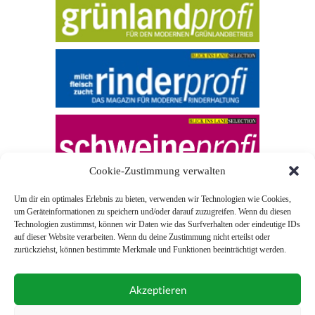
Cookie-Zustimmung verwalten
Um dir ein optimales Erlebnis zu bieten, verwenden wir Technologien wie Cookies,
um Geräteinformationen zu speichern und/oder darauf zuzugreifen. Wenn du diesen
Technologien zustimmst, können wir Daten wie das Surfverhalten oder eindeutige IDs
auf dieser Website verarbeiten. Wenn du deine Zustimmung nicht erteilst oder
zurückziehst, können bestimmte Merkmale und Funktionen beeinträchtigt werden.
© 2026 Blick ins Land
Akzeptieren
Unterstützt durch
Webonia