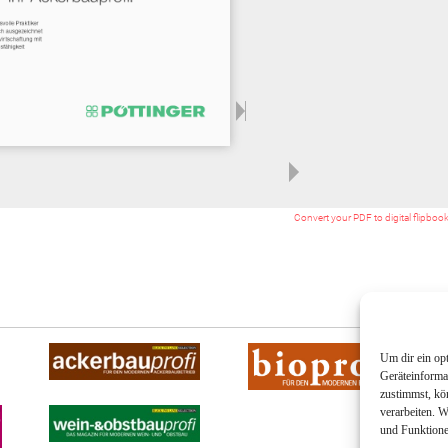
Convert your PDF to digital flipboo
Um dir ein op
Geräteinforma
zustimmst, kö
verarbeiten. 
und Funktione