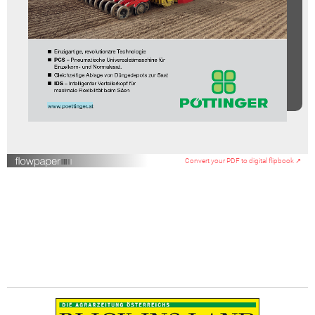
Convert your PDF to digital flipbook ↗