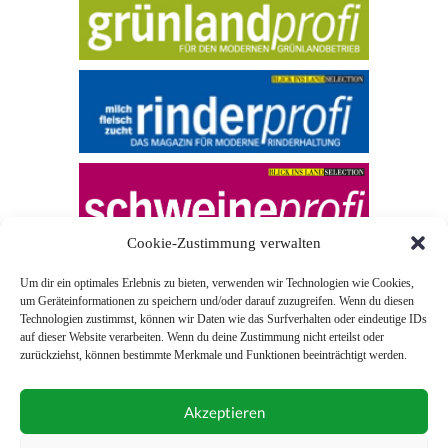
Cookie-Zustimmung verwalten
Um dir ein optimales Erlebnis zu bieten, verwenden wir Technologien wie Cookies,
um Geräteinformationen zu speichern und/oder darauf zuzugreifen. Wenn du diesen
Technologien zustimmst, können wir Daten wie das Surfverhalten oder eindeutige IDs
auf dieser Website verarbeiten. Wenn du deine Zustimmung nicht erteilst oder
zurückziehst, können bestimmte Merkmale und Funktionen beeinträchtigt werden.
© 2026 Blick ins Land
Akzeptieren
Unterstützt durch
Webonia