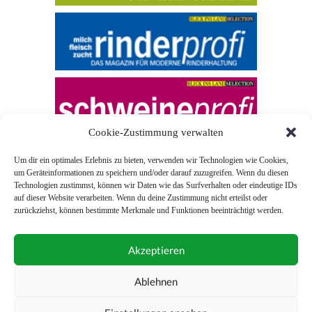
Cookie-Zustimmung verwalten
Um dir ein optimales Erlebnis zu bieten, verwenden wir Technologien wie Cookies,
um Geräteinformationen zu speichern und/oder darauf zuzugreifen. Wenn du diesen
Technologien zustimmst, können wir Daten wie das Surfverhalten oder eindeutige IDs
auf dieser Website verarbeiten. Wenn du deine Zustimmung nicht erteilst oder
zurückziehst, können bestimmte Merkmale und Funktionen beeinträchtigt werden.
© 2026 Blick ins Land
Akzeptieren
Unterstützt durch
Webonia
0043 (0)1 581 28 90 0
Ablehnen
online-redaktion@blickinsland.at