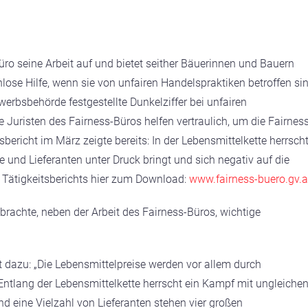
o seine Arbeit auf und bietet seither Bäuerinnen und Bauern
ose Hilfe, wenn sie von unfairen Handelspraktiken betroffen sin
rbsbehörde festgestellte Dunkelziffer bei unfairen
 Juristen des Fairness-Büros helfen vertraulich, um die Fairness
tsbericht im März zeigte bereits: In der Lebensmittelkette herrsch
 und Lieferanten unter Druck bringt und sich negativ auf die
. Tätigkeitsberichts hier zum Download:
www.fairness-buero.gv.a
rachte, neben der Arbeit des Fairness-Büros, wichtige
t dazu: „Die Lebensmittelpreise werden vor allem durch
 Entlang der Lebensmittelkette herrscht ein Kampf mit ungleiche
 eine Vielzahl von Lieferanten stehen vier großen