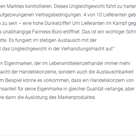
 Marktes kontrollieren. Dieses Ungleichgewicht führt zu harte
aufgezwungenen Vertragsbedingungen. 4 von 10 Lieferanten ge
n zu sein – eine hohe Dunkelziffer! Um Lieferanten im Kampf ge
 unabhängige Fairness-Büro eröffnet. Das ist ein wichtiger Schri
tte. Es fungiert im stetigen Austausch mit der
 das Ungleichgewicht in der Verhandlungsmacht auf.“
il an Eigenmarken, der im Lebensmitteleinzelhandel immer mehr
acht der Handelskonzerne, sondern auch die Austauschbarkeit
m Beispiel könne es vorkommen, dass ein Handelskonzern von
anteil für seine Eigenmarke in gleicher Qualität verlange, aber
ohe dann die Auslistung des Markenproduktes.