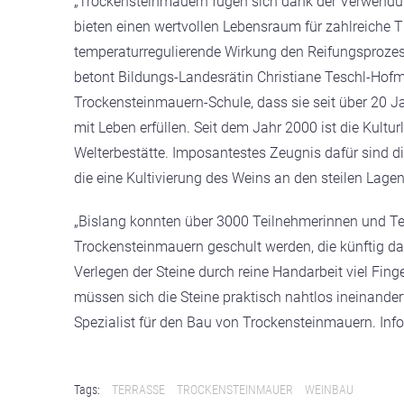
„Trockensteinmauern fügen sich dank der Verwendun
bieten einen wertvollen Lebensraum für zahlreiche T
temperaturregulierende Wirkung den Reifungsprozess 
betont Bildungs-Landesrätin Christiane Teschl-Hofm
Trockensteinmauern-Schule, dass sie seit über 20 
mit Leben erfüllen. Seit dem Jahr 2000 ist die Ku
Welterbestätte. Imposantestes Zeugnis dafür sind d
die eine Kultivierung des Weins an den steilen Lage
„Bislang konnten über 3000 Teilnehmerinnen und Te
Trockensteinmauern geschult werden, die künftig das
Verlegen der Steine durch reine Handarbeit viel Fin
müssen sich die Steine praktisch nahtlos ineinanderf
Spezialist für den Bau von Trockensteinmauern. Inf
Tags:
TERRASSE
TROCKENSTEINMAUER
WEINBAU