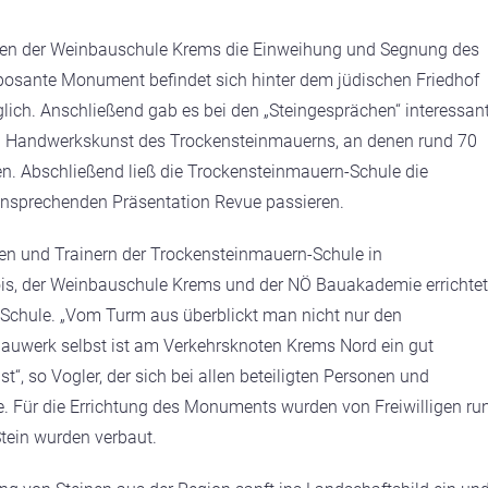
rten der Weinbauschule Krems die Einweihung und Segnung des
imposante Monument befindet sich hinter dem jüdischen Friedhof
lich. Anschließend gab es bei den „Steingesprächen“ interessan
en Handwerkskunst des Trockensteinmauerns, an denen rund 70
n. Abschließend ließ die Trockensteinmauern-Schule die
er ansprechenden Präsentation Revue passieren.
nen und Trainern der Trockensteinmauern-Schule in
s, der Weinbauschule Krems und der NÖ Bauakademie errichtet
n-Schule. „Vom Turm aus überblickt man nicht nur den
Bauwerk selbst ist am Verkehrsknoten Krems Nord ein gut
“, so Vogler, der sich bei allen beteiligten Personen und
te. Für die Errichtung des Monuments wurden von Freiwilligen ru
tein wurden verbaut.