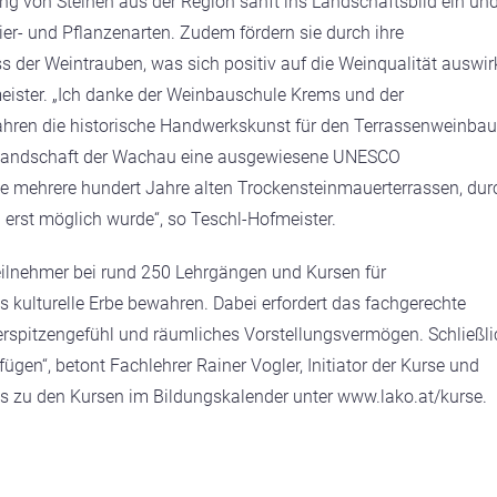
g von Steinen aus der Region sanft ins Landschaftsbild ein un
ier- und Pflanzenarten. Zudem fördern sie durch ihre
der Weintrauben, was sich positiv auf die Weinqualität auswirk
eister. „Ich danke der Weinbauschule Krems und der
Jahren die historische Handwerkskunst für den Terrassenweinbau
lturlandschaft der Wachau eine ausgewiesene UNESCO
ie mehrere hundert Jahre alten Trockensteinmauerterrassen, dur
n erst möglich wurde“, so Teschl-Hofmeister.
ilnehmer bei rund 250 Lehrgängen und Kursen für
 kulturelle Erbe bewahren. Dabei erfordert das fachgerechte
gerspitzengefühl und räumliches Vorstellungsvermögen. Schließli
ügen“, betont Fachlehrer Rainer Vogler, Initiator der Kurse und
os zu den Kursen im Bildungskalender unter
www.lako.at/kurse
.