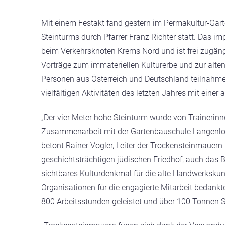
Mit einem Festakt fand gestern im Permakultur-Ga
Steinturms durch Pfarrer Franz Richter statt. Das 
beim Verkehrsknoten Krems Nord und ist frei zugäng
Vorträge zum immateriellen Kulturerbe und zur alt
Personen aus Österreich und Deutschland teilnahme
vielfältigen Aktivitäten des letzten Jahres mit ein
„Der vier Meter hohe Steinturm wurde von Trainerin
Zusammenarbeit mit der Gartenbauschule Langenloi
betont Rainer Vogler, Leiter der Trockensteinmauer
geschichtsträchtigen jüdischen Friedhof, auch das 
sichtbares Kulturdenkmal für die alte Handwerkskunst
Organisationen für die engagierte Mitarbeit bedank
800 Arbeitsstunden geleistet und über 100 Tonnen S