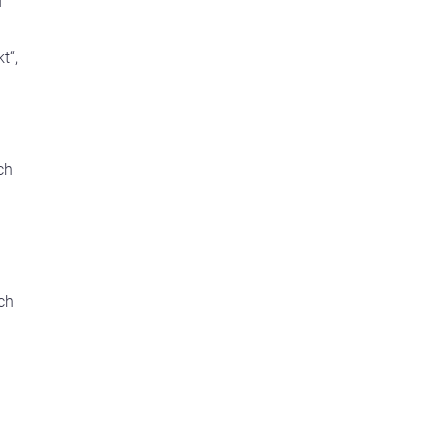
d
t“,
ch
ch